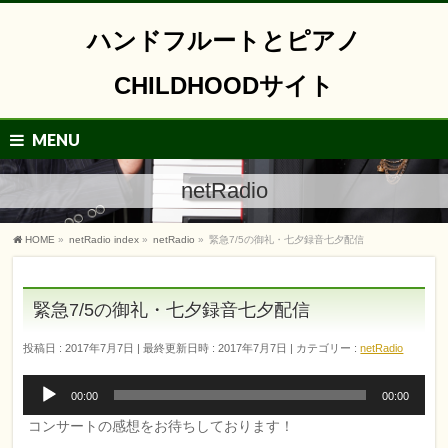
ハンドフルートとピアノ
CHILDHOODサイト
MENU
netRadio
HOME
»
netRadio index
»
netRadio
»
緊急7/5の御礼・七夕録音七夕配信
緊急7/5の御礼・七夕録音七夕配信
投稿日 : 2017年7月7日
最終更新日時 : 2017年7月7日
カテゴリー :
netRadio
音
00:00
00:00
声
コンサートの感想をお待ちしております！
プ