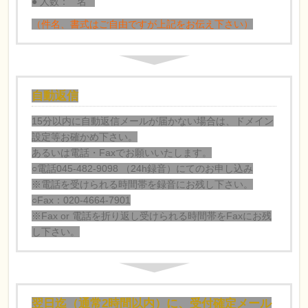
● 人数：
名
（件名、書式はご自由ですが上記をお伝え下さい）
自動返信
15分以内に自動返信メールが届かない場合は、ドメイン
設定等お確かめ下さい。
あるいは電話・Faxでお願いいたします。
○電話045-482-9098 （24h録音）にてのお申し込み
※電話を受けられる時間帯を録音にお残し下さい。
○Fax：020-4664-7901
※Fax or 電話を折り返し受けられる時間帯をFaxにお残
し下さい。
翌日迄（通常2時間以内）に、受付確定メール