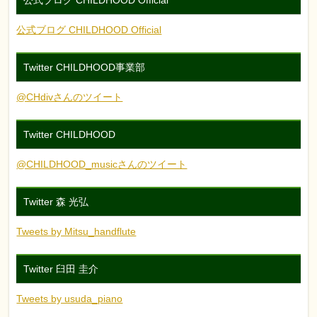
公式ブログ CHILDHOOD Official
公式ブログ CHILDHOOD Official
Twitter CHILDHOOD事業部
@CHdivさんのツイート
Twitter CHILDHOOD
@CHILDHOOD_musicさんのツイート
Twitter 森 光弘
Tweets by Mitsu_handflute
Twitter 臼田 圭介
Tweets by usuda_piano