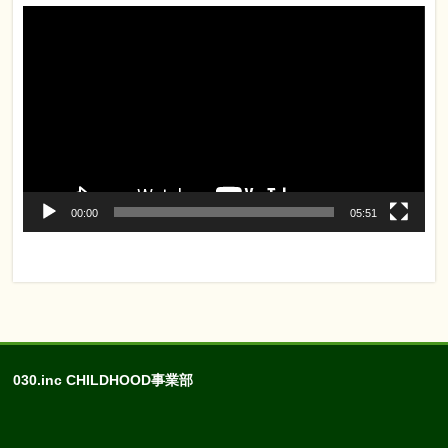
動
画
プ
レ
ー
ヤ
ー
00:00
05:51
030.inc CHILDHOOD事業部